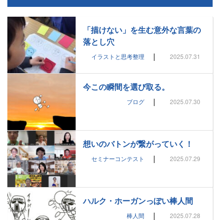
「描けない」を生む意外な言葉の
落とし穴
|
イラストと思考整理
2025.07.31
今この瞬間を選び取る。
|
ブログ
2025.07.30
想いのバトンが繋がっていく！
|
セミナーコンテスト
2025.07.29
ハルク・ホーガンっぽい棒人間
|
棒人間
2025.07.28