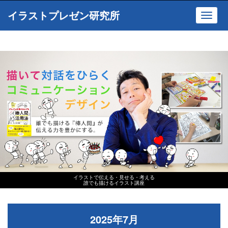
イラストプレゼン研究所
Toggl
navig
イラストで伝える・見せる・考える
誰でも描けるイラスト講座
2025年7月