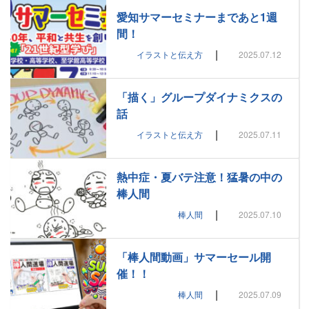
愛知サマーセミナーまであと1週
間！
|
イラストと伝え方
2025.07.12
「描く」グループダイナミクスの
話
|
イラストと伝え方
2025.07.11
熱中症・夏バテ注意！猛暑の中の
棒人間
|
棒人間
2025.07.10
「棒人間動画」サマーセール開
催！！
|
棒人間
2025.07.09