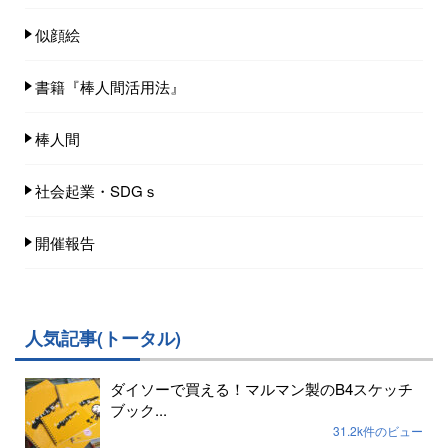
似顔絵
書籍『棒人間活用法』
棒人間
社会起業・SDGｓ
開催報告
人気記事(トータル)
ダイソーで買える！マルマン製のB4スケッチ
ブック...
31.2k件のビュー