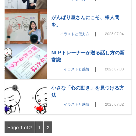
がんばり屋さんにこそ、棒人間
を。
|
イラストと伝え方
2025.07.04
NLPトレーナーが送る話し方の新
常識
|
イラストと感情
2025.07.03
小さな「心の動き」を見つける方
法
|
イラストと感情
2025.07.02
Page 1 of 2
1
2