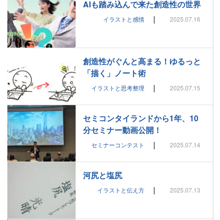
AIも踏み込んで来た創造性の世界
|
イラストと感情
2025.07.16
創造性がぐんと高まる！ゆるっと
「描く」ノート術
|
イラストと思考整理
2025.07.15
セミコンタイランドから1年、10
分セミナー動画公開！
|
セミナーコンテスト
2025.07.14
河尻と塩尻
|
イラストと伝え方
2025.07.13