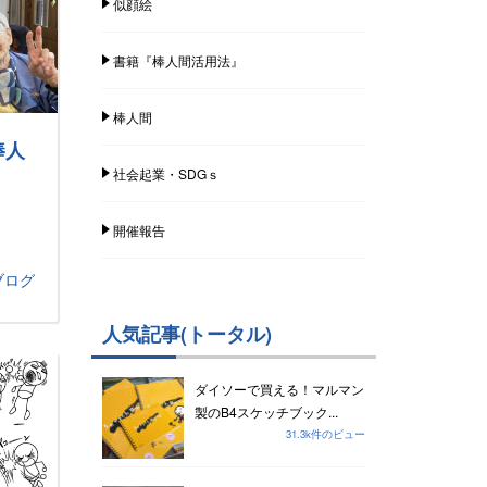
似顔絵
書籍『棒人間活用法』
棒人間
棒人
社会起業・SDGｓ
開催報告
ブログ
人気記事(トータル)
ダイソーで買える！マルマン
製のB4スケッチブック...
31.3k件のビュー