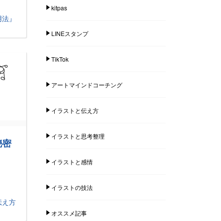
kitpas
用法』
LINEスタンプ
TikTok
アートマインドコーチング
イラストと伝え方
イラストと思考整理
秘密
イラストと感情
イラストの技法
伝え方
オススメ記事