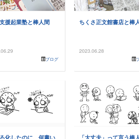
支援起業塾と棒人間
ちくさ正文館書店と棒
.06.29
2023.06.28
ブログ
る化したのに、何書い
「大丈夫」って言う棒