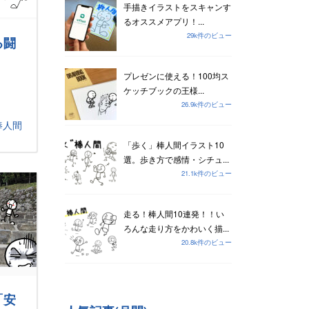
手描きイラストをスキャンす
るオススメアプリ！...
29k件のビュー
る闘
プレゼンに使える！100均ス
ケッチブックの王様...
26.9k件のビュー
棒人間
「歩く」棒人間イラスト10
選。歩き方で感情・シチュ...
21.1k件のビュー
走る！棒人間10連発！！い
ろんな走り方をかわいく描...
20.8k件のビュー
「安