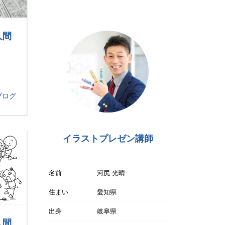
人間
ブログ
イラストプレゼン講師
名前
河尻 光晴
住まい
愛知県
出身
岐阜県
人間