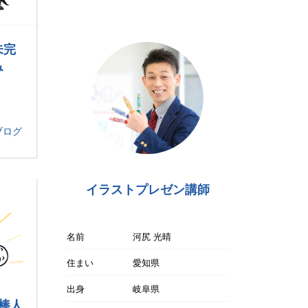
未完
み
ブログ
イラストプレゼン講師
名前
河尻 光晴
住まい
愛知県
出身
岐阜県
棒人