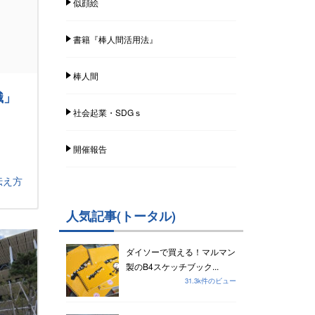
似顔絵
書籍『棒人間活用法』
棒人間
識」
社会起業・SDGｓ
開催報告
伝え方
人気記事(トータル)
ダイソーで買える！マルマン
製のB4スケッチブック...
31.3k件のビュー