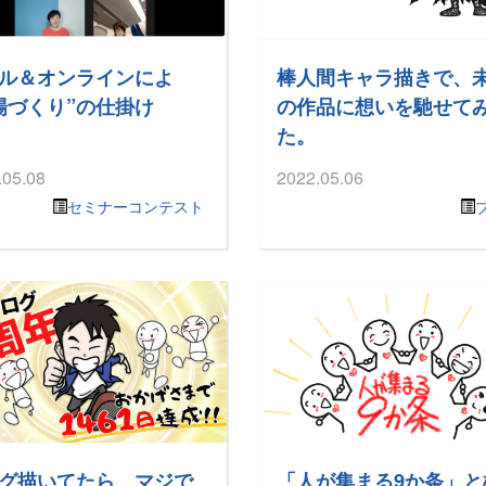
ル＆オンラインによ
棒人間キャラ描きで、
場づくり”の仕掛け
の作品に想いを馳せて
た。
.05.08
2022.05.06
セミナーコンテスト
グ描いてたら、マジで
「人が集まる9か条」と