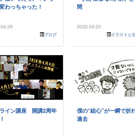
変わっちゃった！
間
.04.29
2022.04.20
ブログ
イラストと
ライン講座 開講2周年
僕の“絵心”が一瞬で折
！
過去