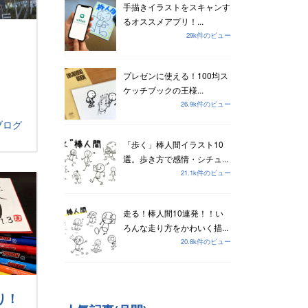
手描きイラストをスキャンす
るオススメアプリ！...
29k件のビュー
プレゼンに使える！100均ス
ケッチブックの王様...
26.9k件のビュー
ブログ
「歩く」棒人間イラスト10
選。歩き方で感情・シチュ...
21.1k件のビュー
走る！棒人間10連発！！い
ろんな走り方をかわいく描...
20.8k件のビュー
り！