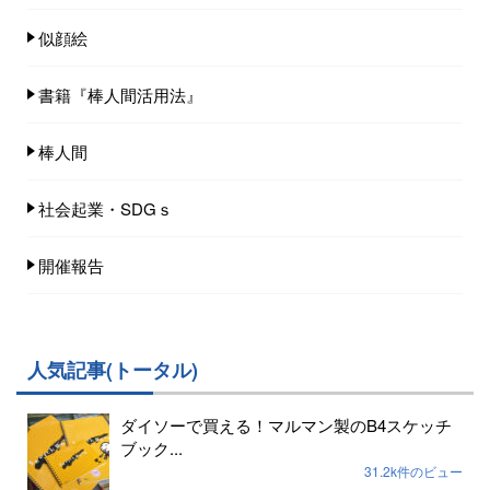
似顔絵
書籍『棒人間活用法』
棒人間
社会起業・SDGｓ
開催報告
人気記事(トータル)
ダイソーで買える！マルマン製のB4スケッチ
ブック...
31.2k件のビュー