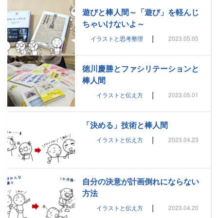
遊びと棒人間～「遊び」を軽んじ
ちゃいけないよ～
|
イラストと思考整理
2023.05.05
徳川慶勝とファシリテーションと
棒人間
|
イラストと伝え方
2023.05.01
「決める」技術と棒人間
|
イラストと伝え方
2023.04.23
自分の決意が計画倒れにならない
方法
|
イラストと伝え方
2023.04.20