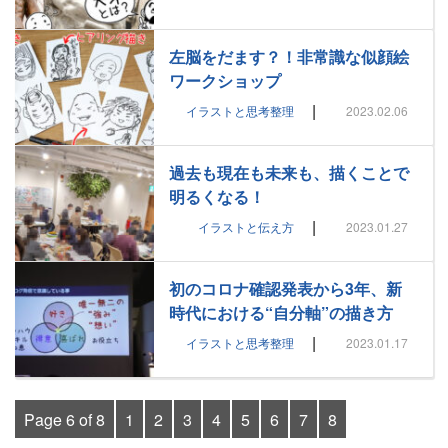
左脳をだます？！非常識な似顔絵
ワークショップ
|
イラストと思考整理
2023.02.06
過去も現在も未来も、描くことで
明るくなる！
|
イラストと伝え方
2023.01.27
初のコロナ確認発表から3年、新
時代における“自分軸”の描き方
|
イラストと思考整理
2023.01.17
Page 6 of 8
1
2
3
4
5
6
7
8