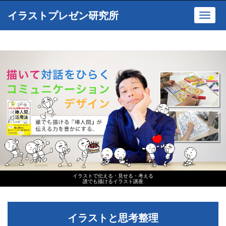
イラストプレゼン研究所
Toggl
navig
イラストで伝える・見せる・考える
誰でも描けるイラスト講座
イラストと思考整理