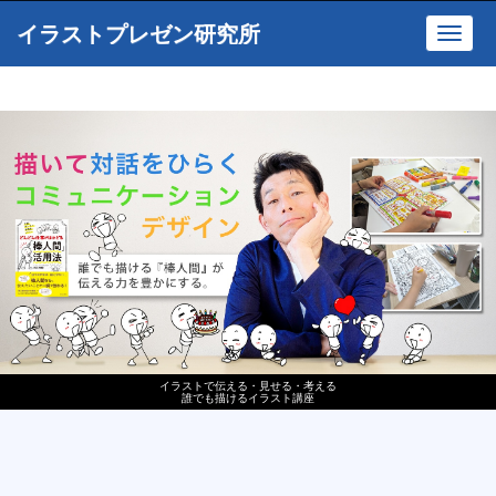
イラストプレゼン研究所
Toggl
navig
イラストで伝える・見せる・考える
誰でも描けるイラスト講座