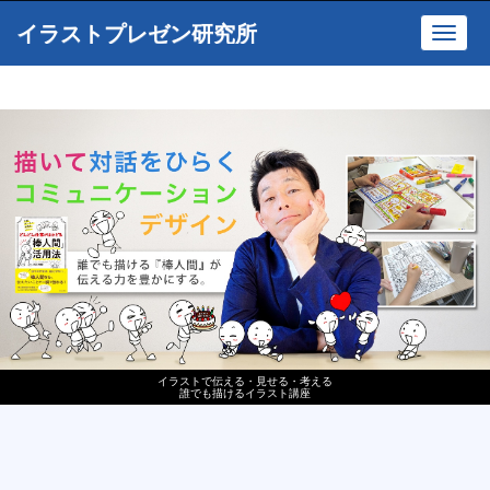
イラストプレゼン研究所
Toggl
navig
イラストで伝える・見せる・考える
誰でも描けるイラスト講座