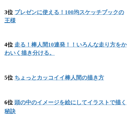
3位
プレゼンに使える！100均スケッチブックの
王様
4位
走る！棒人間10連発！！いろんな走り方をか
わいく描き分ける。
5位
ちょっとカッコイイ棒人間の描き方
6位
頭の中のイメージを絵にしてイラストで描く
秘訣