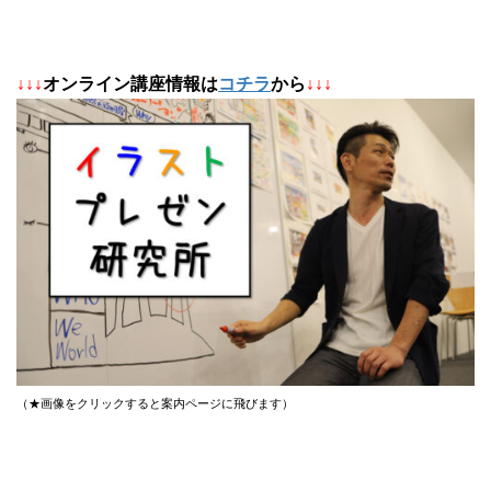
↓
↓
↓
オンライン講座情報は
コチラ
から
↓↓↓
（★画像をクリックすると案内ページに飛びます）