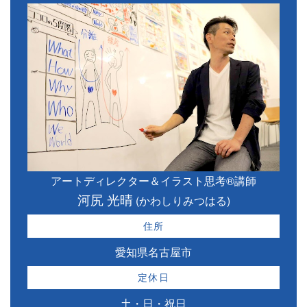
アートディレクター＆イラスト思考®講師
河尻 光晴
(かわしりみつはる)
住所
愛知県名古屋市
定休日
土・日・祝日