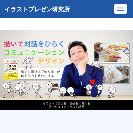
イラストプレゼン研究所
Toggl
navig
イラストで伝える・見せる・考える
誰でも描けるイラスト講座