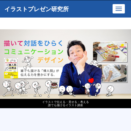
イラストプレゼン研究所
Toggl
navig
イラストで伝える・見せる・考える
誰でも描けるイラスト講座