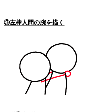
③左棒人間の腕を描く