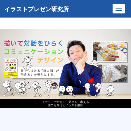
イラストプレゼン研究所
Toggl
navig
イラストで伝える・見せる・考える
誰でも描けるイラスト講座