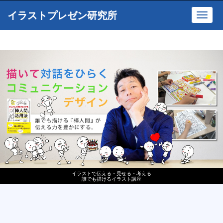
イラストプレゼン研究所
Toggl
navig
イラストで伝える・見せる・考える
誰でも描けるイラスト講座