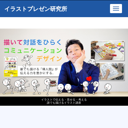
イラストプレゼン研究所
Toggl
navig
イラストで伝える・見せる・考える
誰でも描けるイラスト講座