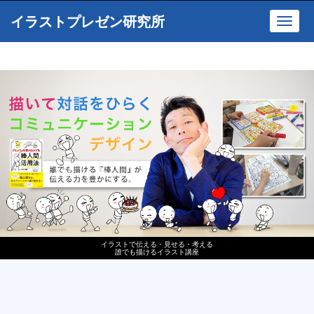
イラストプレゼン研究所
Toggl
navig
イラストで伝える・見せる・考える
誰でも描けるイラスト講座