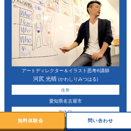
アートディレクター＆イラスト思考®講師
河尻 光晴
(かわしりみつはる)
住所
愛知県名古屋市
定休日
無料体験会
問い合わせ
土・日・祝日