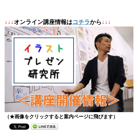
↓
↓
↓
オンライン講座情報は
コチラ
から
↓↓↓
（★画像をクリックすると案内ページに飛びます）