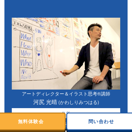
アートディレクター＆イラスト思考®講師
河尻 光晴
(かわしりみつはる)
住所
無料体験会
問い合わせ
愛知県名古屋市