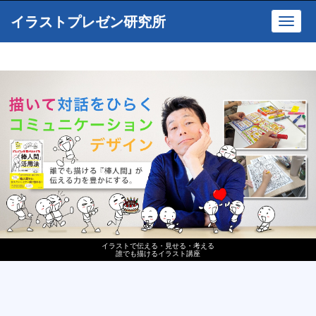
イラストプレゼン研究所
Toggl
navig
イラストで伝える・見せる・考える
誰でも描けるイラスト講座