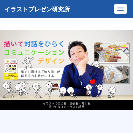
イラストプレゼン研究所
Toggl
navig
イラストで伝える・見せる・考える
誰でも描けるイラスト講座