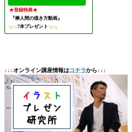
★登録特典★
『棒人間の描き方動画』
7本プレゼント
↓
↓
↓
オンライン講座情報は
コチラ
から
↓↓↓