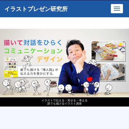
イラストプレゼン研究所
Toggl
navig
イラストで伝える・見せる・考える
誰でも描けるイラスト講座