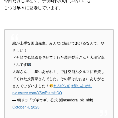
今回だけじゃなく、子役時代の頃（4話）にも
じつは早々に登場しています。
絵が上手な田山先生。みんなに描いてあげるなんて、や
さしい！
ドヤ顔で似顔絵を見せてくれた澤井梨丘さんと大塚宣幸
さんです
大塚さん、「舞いあがれ！」では空飛ぶクルマに投資し
てくれた投資家さんでした。その節はおおきにありがと
さんでございました！
#ブギウギ
#舞いあがれ
pic.twitter.com/YSwPtamHCO
— 朝ドラ「ブギウギ」公式 (@asadora_bk_nhk)
October 4, 2023