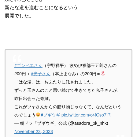
新たな道を進むことになるという
展開でした。
#ゴンベエさん
（宇野祥平） 改め伊福部玉五郎さんの
200円 +
#光子さん
（本上まなみ）の200円＝
「はな湯」は、おふたりに託されました。
ずっと玉さんのこと思い続けて生きてきた光子さんが、
昨日出会った奇跡。
これがツヤさんからの贈り物じゃなくて、なんだという
のでしょう
#ブギウギ
pic.twitter.com/c4fOso7iRi
— 朝ドラ「ブギウギ」公式 (@asadora_bk_nhk)
November 23, 2023