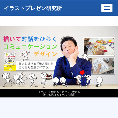
イラストプレゼン研究所
Toggl
navig
イラストで伝える・見せる・考える
誰でも描けるイラスト講座