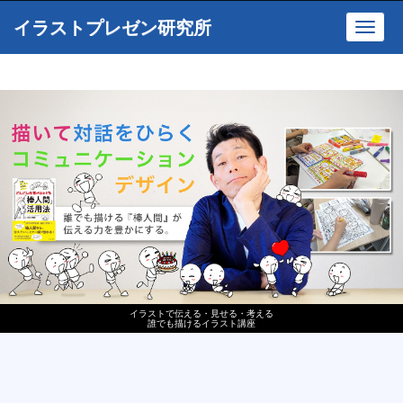
イラストプレゼン研究所
Toggl
navig
イラストで伝える・見せる・考える
誰でも描けるイラスト講座