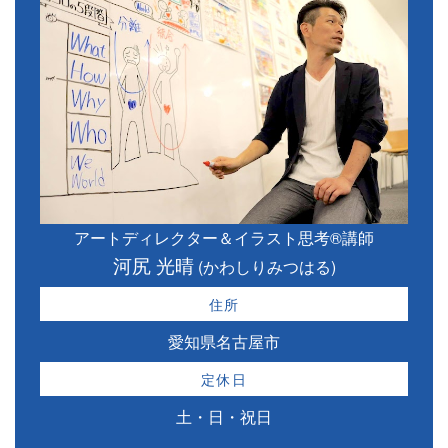
アートディレクター＆イラスト思考®講師
河尻 光晴
(かわしりみつはる)
住所
愛知県名古屋市
定休日
土・日・祝日