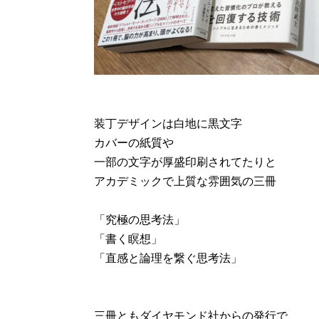
装丁デザインは白地に黒文字
カバーの紙質や
一部の文字が厚盛印刷されてたりと
アカデミックで上質な雰囲気の三冊
「究極の思考法」
「書く瞑想」
「直感と論理を繋ぐ思考法」
三冊ともダイヤモンド社からの発行で