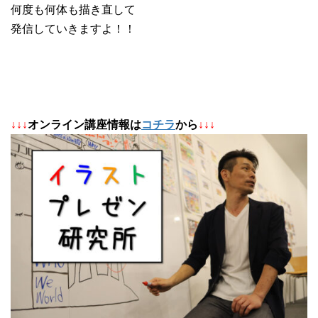
何度も何体も描き直して
発信していきますよ！！
↓
↓
↓
オンライン講座情報は
コチラ
から
↓↓↓