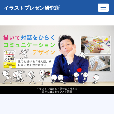
イラストプレゼン研究所
Toggl
navig
イラストで伝える・見せる・考える
誰でも描けるイラスト講座