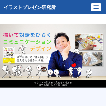
イラストプレゼン研究所
Toggl
navig
イラストで伝える・見せる・考える
誰でも描けるイラスト講座