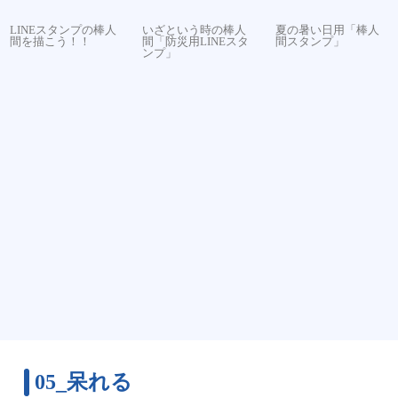
LINEスタンプの棒人
いざという時の棒人
夏の暑い日用「棒人
間を描こう！！
間「防災用LINEスタ
間スタンプ」
ンプ」
05_呆れる