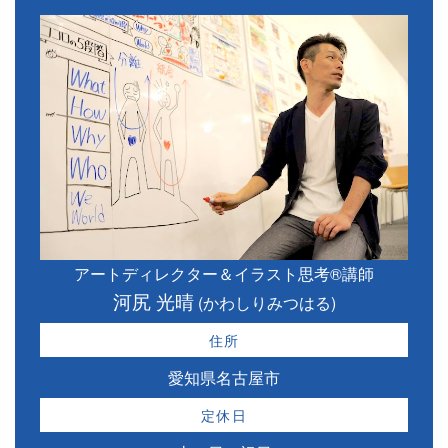
アートディレクター＆イラスト思考®講師
河尻 光晴
(かわしりみつはる)
住所
愛知県名古屋市
定休日