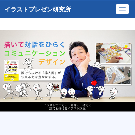
イラストプレゼン研究所
Toggl
navig
イラストで伝える・見せる・考える
誰でも描けるイラスト講座