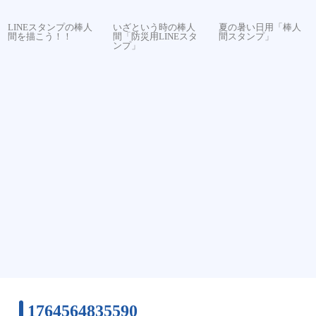
LINEスタンプの棒人
いざという時の棒人
夏の暑い日用「棒人
間を描こう！！
間「防災用LINEスタ
間スタンプ」
ンプ」
1764564835590