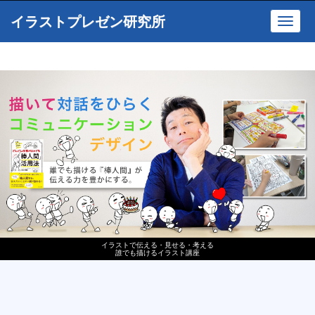
イラストプレゼン研究所
Toggl
navig
イラストで伝える・見せる・考える
誰でも描けるイラスト講座