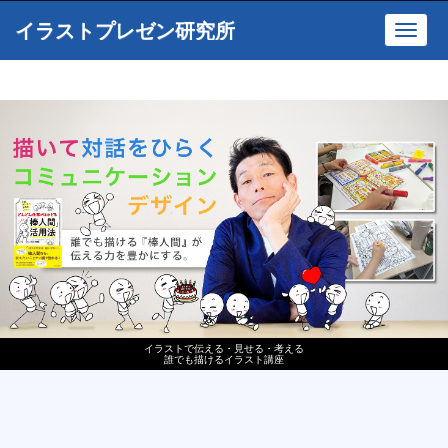
イラストプレゼン研究所
Toggl
navig
イラストで伝える・見せる・考える
誰でも描けるイラスト講座