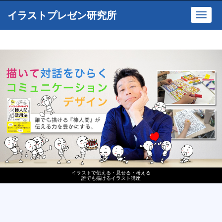
イラストプレゼン研究所
Toggl
navig
イラストで伝える・見せる・考える
誰でも描けるイラスト講座