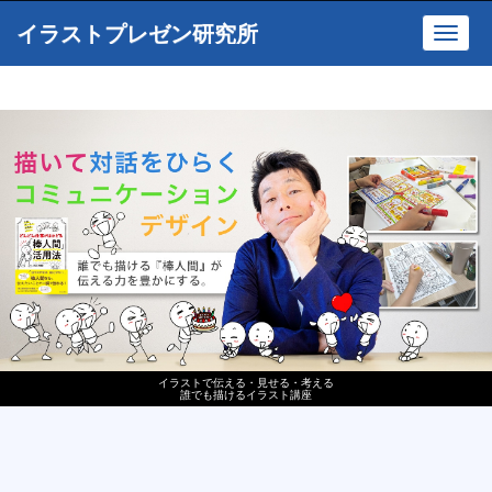
イラストプレゼン研究所
Toggl
navig
イラストで伝える・見せる・考える
誰でも描けるイラスト講座