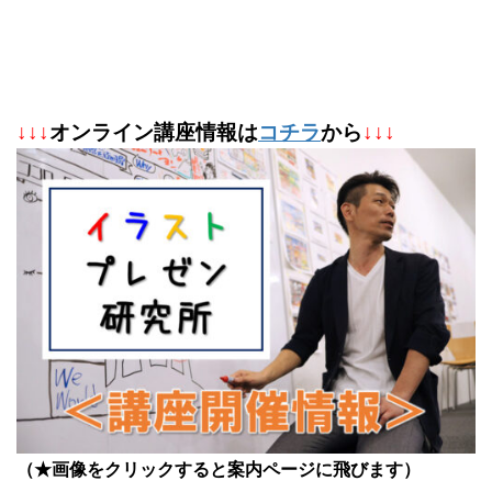
↓
↓
↓
オンライン講座情報は
コチラ
から
↓↓↓
（★画像をクリックすると案内ページに飛びます）