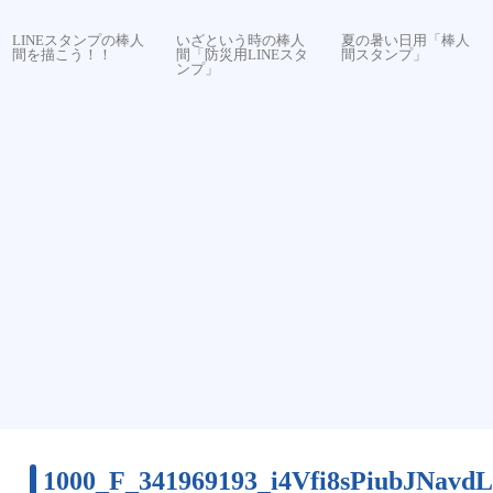
LINEスタンプの棒人
いざという時の棒人
夏の暑い日用「棒人
間を描こう！！
間「防災用LINEスタ
間スタンプ」
ンプ」
1000_F_341969193_i4Vfi8sPiubJNav