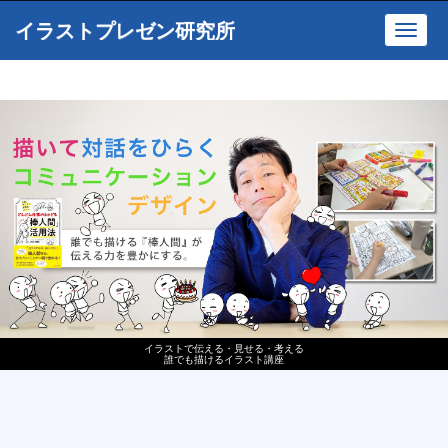
イラストプレゼン研究所
Toggl
navig
イラストで伝える・見せる・考える
誰でも描けるイラスト講座