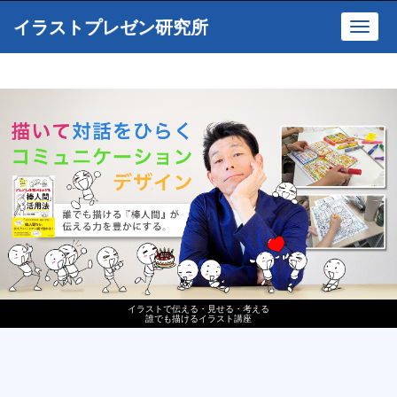
イラストプレゼン研究所
Toggl
navig
イラストで伝える・見せる・考える
誰でも描けるイラスト講座