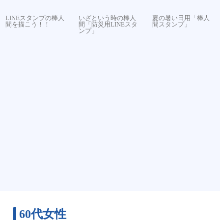
LINEスタンプの棒人
いざという時の棒人
夏の暑い日用「棒人
間を描こう！！
間「防災用LINEスタ
間スタンプ」
ンプ」
60代女性