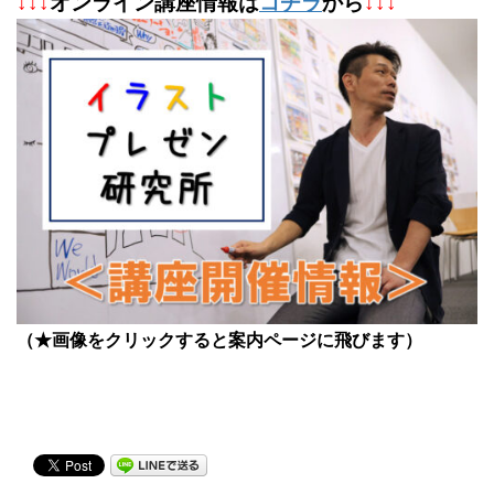
↓
↓
↓
オンライン講座情報は
コチラ
から
↓↓↓
（★画像をクリックすると案内ページに飛びます）