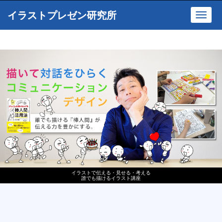
イラストプレゼン研究所
Toggl
navig
イラストで伝える・見せる・考える
誰でも描けるイラスト講座