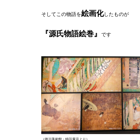
絵画化
そしてこの物語を
したものが
『源氏物語絵巻』
です
（徳川美術館・特設展示より）