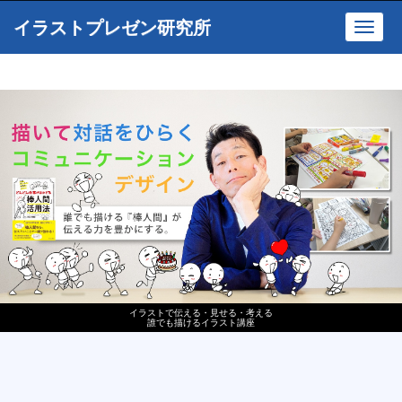
イラストプレゼン研究所
Toggl
navig
イラストで伝える・見せる・考える
誰でも描けるイラスト講座