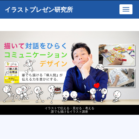
イラストプレゼン研究所
Toggl
navig
イラストで伝える・見せる・考える
誰でも描けるイラスト講座