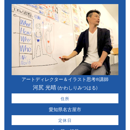
アートディレクター＆イラスト思考®講師
河尻 光晴
(かわしりみつはる)
住所
愛知県名古屋市
定休日