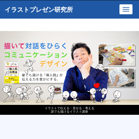
イラストプレゼン研究所
Toggl
navig
イラストで伝える・見せる・考える
誰でも描けるイラスト講座