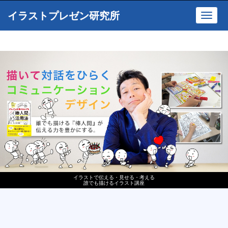
イラストプレゼン研究所
Toggl
navig
イラストで伝える・見せる・考える
誰でも描けるイラスト講座