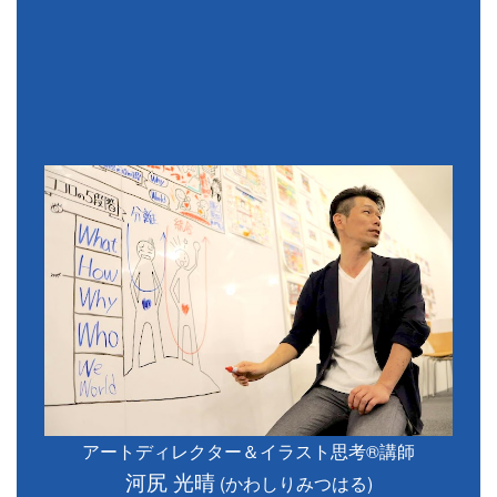
アートディレクター＆イラスト思考®講師
河尻 光晴
(かわしりみつはる)