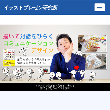
イラストプレゼン研究所
Toggl
navig
イラストで伝える・見せる・考える
誰でも描けるイラスト講座