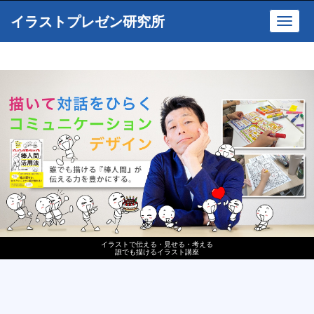
イラストプレゼン研究所
Toggl
navig
イラストで伝える・見せる・考える
誰でも描けるイラスト講座