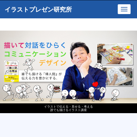
イラストプレゼン研究所
Toggl
navig
イラストで伝える・見せる・考える
誰でも描けるイラスト講座