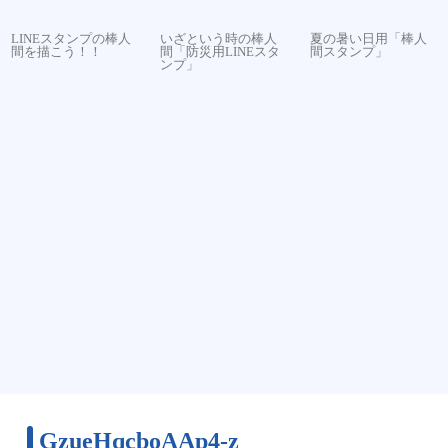
LINEスタンプの棒人
いざという時の棒人
夏の暑い日用「棒人
間を描こう！！
間「防災用LINEスタ
間スタンプ」
ンプ」
GzueHqcboAAp4-z