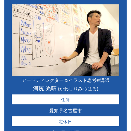
アートディレクター＆イラスト思考®講師
河尻 光晴
(かわしりみつはる)
住所
愛知県名古屋市
定休日