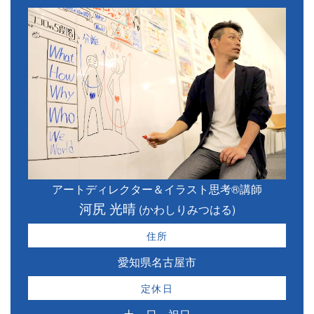
アートディレクター＆イラスト思考®講師
河尻 光晴
(かわしりみつはる)
住所
愛知県名古屋市
定休日