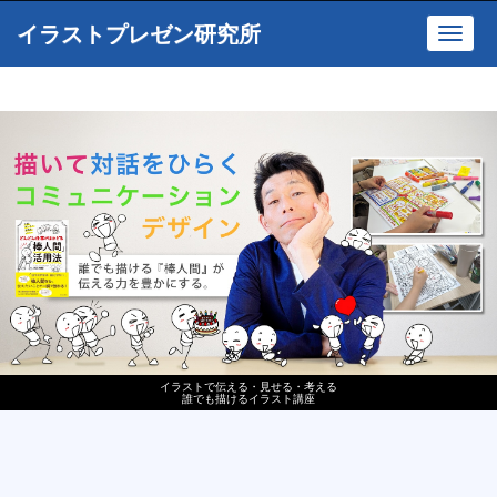
イラストプレゼン研究所
Toggl
navig
イラストで伝える・見せる・考える
誰でも描けるイラスト講座