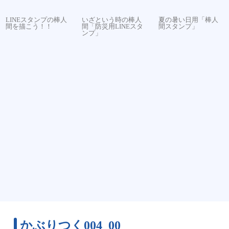
LINEスタンプの棒人
いざという時の棒人
夏の暑い日用「棒人
間を描こう！！
間「防災用LINEスタ
間スタンプ」
ンプ」
かぶりつく004_00