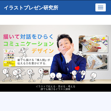
イラストプレゼン研究所
Toggl
navig
イラストで伝える・見せる・考える
誰でも描けるイラスト講座