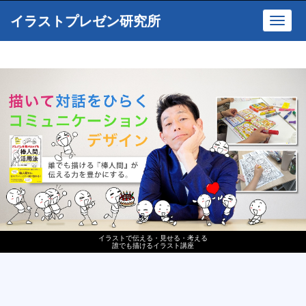
イラストプレゼン研究所
Toggl
navig
イラストで伝える・見せる・考える
誰でも描けるイラスト講座