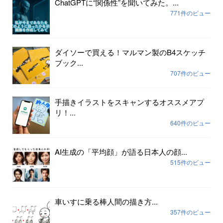
ChatGPTに“関係性”を聞いてみた。...
771件のビュー
ダイソーで買える！マルマン製のB4スケッチ
ブック...
707件のビュー
手描きイラストをスキャンするオススメアプ
リ！...
640件のビュー
AI生成の「平均顔」が語る日本人の顔...
515件のビュー
車いすに乗る棒人間の描き方...
357件のビュー