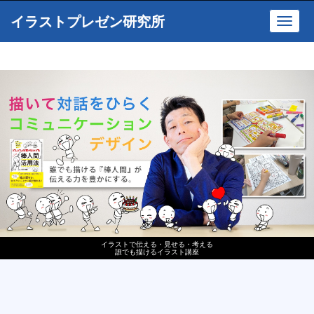
イラストプレゼン研究所
Toggl
navig
イラストで伝える・見せる・考える
誰でも描けるイラスト講座