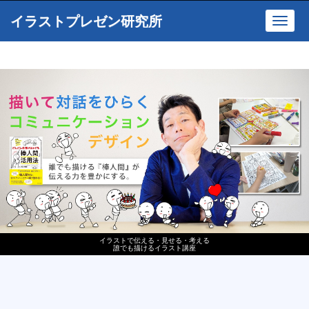
イラストプレゼン研究所
Toggl
navig
イラストで伝える・見せる・考える
誰でも描けるイラスト講座