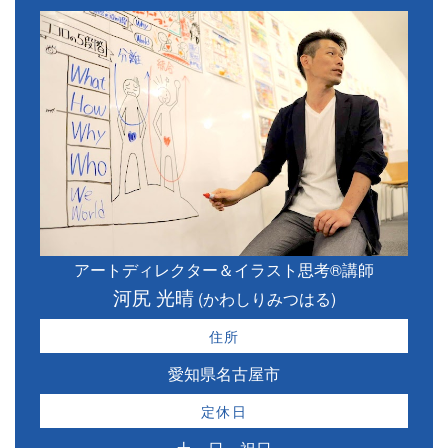
アートディレクター＆イラスト思考®講師
河尻 光晴
(かわしりみつはる)
住所
愛知県名古屋市
定休日