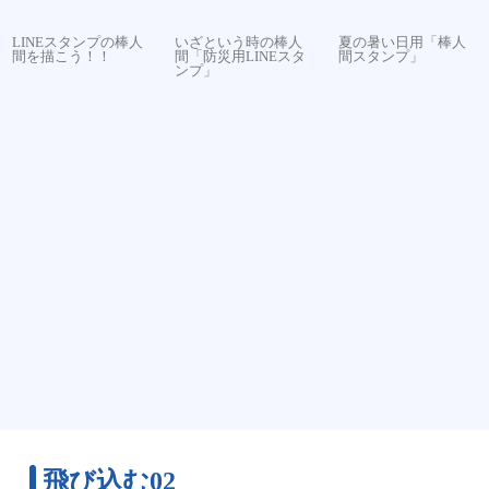
LINEスタンプの棒人
いざという時の棒人
夏の暑い日用「棒人
間を描こう！！
間「防災用LINEスタ
間スタンプ」
ンプ」
飛び込む02