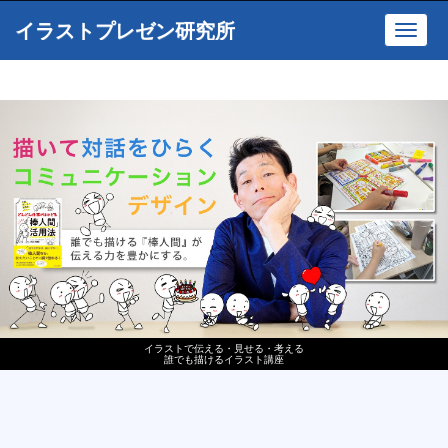
イラストプレゼン研究所
Toggl
navig
イラストで伝える・見せる・考える
誰でも描けるイラスト講座