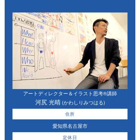
アートディレクター＆イラスト思考®講師
河尻 光晴
(かわしりみつはる)
住所
愛知県名古屋市
定休日