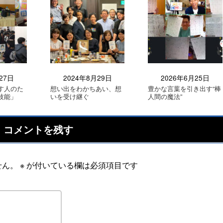
27日
2024年8月29日
2026年6月25日
す人のた
想い出をわかちあい、想
豊かな言葉を引き出す“棒
技能」
いを受け継ぐ
人間の魔法”
コメントを残す
せん。
※
が付いている欄は必須項目です