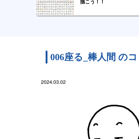
描こう！！
006座る_棒人間 の
2024.03.02