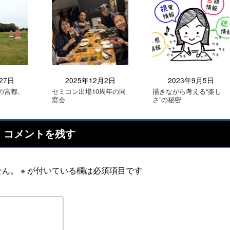
27日
2025年12月2日
2023年9月5日
の宮都、
セミコン出場10周年の同
描きながら考える“楽し
窓会
さ”の秘密
コメントを残す
せん。
※
が付いている欄は必須項目です