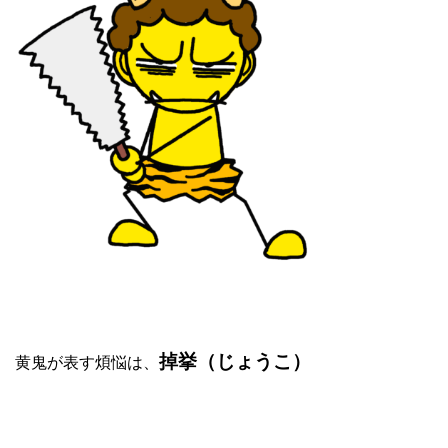
黄鬼が表す煩悩は、
掉挙（じょうこ）