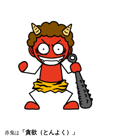
赤鬼は
「貪欲（とんよく）」