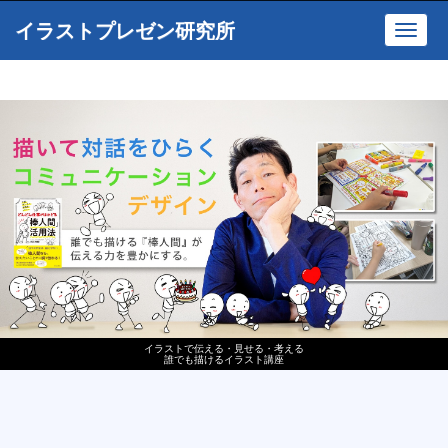
イラストプレゼン研究所
Toggl
navig
イラストで伝える・見せる・考える
誰でも描けるイラスト講座