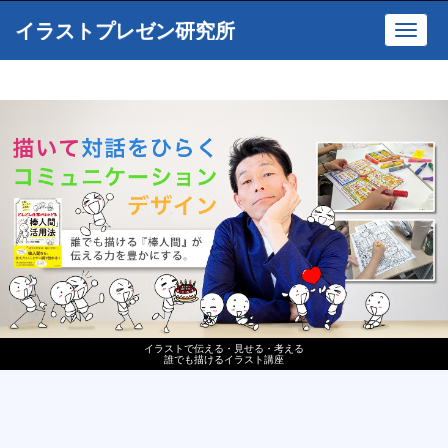
イラストプレゼン研究所
Toggl
navig
イラストで伝える・見せる・考える
誰でも描けるイラスト講座