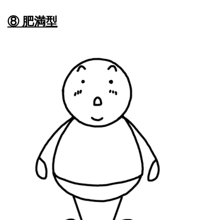
⑧ 肥満型