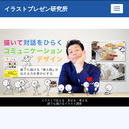
イラストプレゼン研究所
Toggl
navig
イラストで伝える・見せる・考える
誰でも描けるイラスト講座