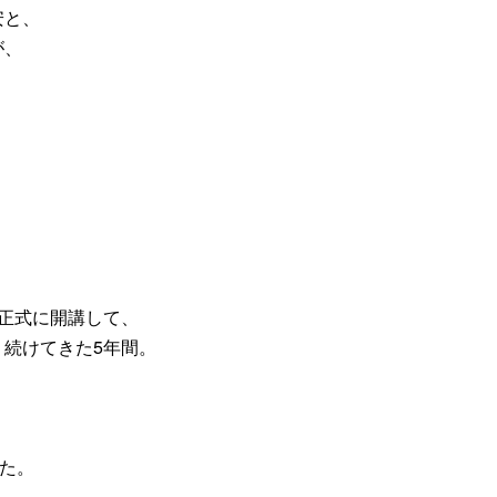
安と、
が、
正式に開講して、
続けてきた5年間。
した。