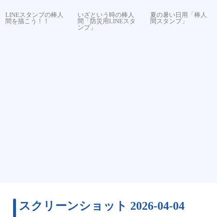
LINEスタンプの棒人
いざという時の棒人
夏の暑い日用「棒人
間を描こう！！
間「防災用LINEスタ
間スタンプ」
ンプ」
スクリーンショット 2026-04-04