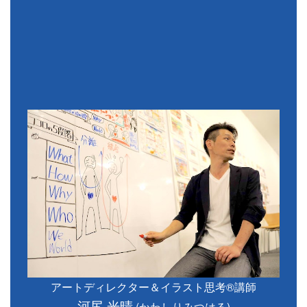
アートディレクター＆イラスト思考®講師
河尻 光晴
(かわしりみつはる)