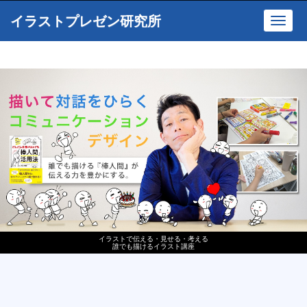
イラストプレゼン研究所
Toggl
navig
イラストで伝える・見せる・考える
誰でも描けるイラスト講座